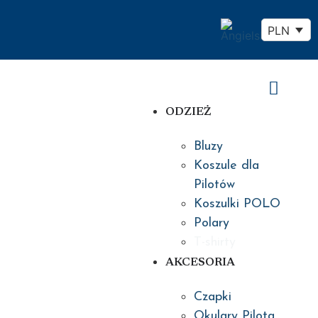
PLN
ODZIEŻ
Bluzy
Koszule dla
Pilotów
Koszulki POLO
Polary
T-shirty
AKCESORIA
Czapki
Okulary Pilota