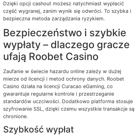
Dzięki opcji cashout możesz natychmiast wypłacić
część wygranej, zanim wynik się odwróci. To szybka i
bezpieczna metoda zarządzania ryzykiem.
Bezpieczeństwo i szybkie
wypłaty – dlaczego gracze
ufają Roobet Casino
Zaufanie w świecie hazardu online zależy w dużej
mierze od licencji i metod ochrony danych. Roobet
Casino działa na licencji Curacao eGaming, co
gwarantuje regularne kontrole i przestrzeganie
standardów uczciwości. Dodatkowo platforma stosuje
szyfrowanie SSL, dzięki czemu wszystkie transakcje są
chronione.
Szybkość wypłat