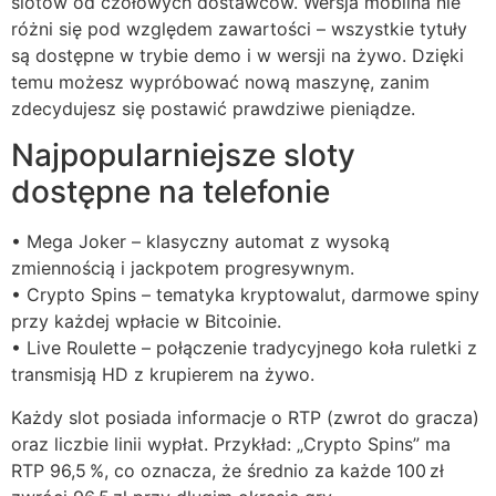
slotów od czołowych dostawców. Wersja mobilna nie
różni się pod względem zawartości – wszystkie tytuły
są dostępne w trybie demo i w wersji na żywo. Dzięki
temu możesz wypróbować nową maszynę, zanim
zdecydujesz się postawić prawdziwe pieniądze.
Najpopularniejsze sloty
dostępne na telefonie
• Mega Joker – klasyczny automat z wysoką
zmiennością i jackpotem progresywnym.
• Crypto Spins – tematyka kryptowalut, darmowe spiny
przy każdej wpłacie w Bitcoinie.
• Live Roulette – połączenie tradycyjnego koła ruletki z
transmisją HD z krupierem na żywo.
Każdy slot posiada informacje o RTP (zwrot do gracza)
oraz liczbie linii wypłat. Przykład: „Crypto Spins” ma
RTP 96,5 %, co oznacza, że średnio za każde 100 zł