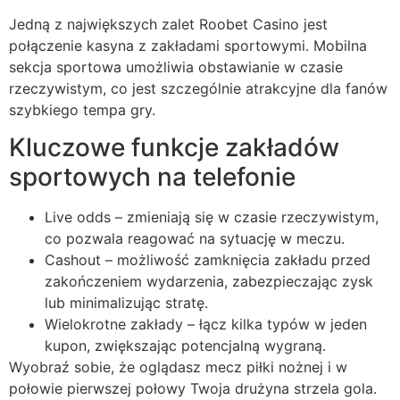
Jedną z największych zalet Roobet Casino jest
połączenie kasyna z zakładami sportowymi. Mobilna
sekcja sportowa umożliwia obstawianie w czasie
rzeczywistym, co jest szczególnie atrakcyjne dla fanów
szybkiego tempa gry.
Kluczowe funkcje zakładów
sportowych na telefonie
Live odds – zmieniają się w czasie rzeczywistym,
co pozwala reagować na sytuację w meczu.
Cashout – możliwość zamknięcia zakładu przed
zakończeniem wydarzenia, zabezpieczając zysk
lub minimalizując stratę.
Wielokrotne zakłady – łącz kilka typów w jeden
kupon, zwiększając potencjalną wygraną.
Wyobraź sobie, że oglądasz mecz piłki nożnej i w
połowie pierwszej połowy Twoja drużyna strzela gola.