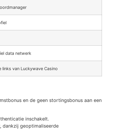
woordmanager
fiel
el data netwerk
ële links van Luckywave Casino
mstbonus en de geen stortingsbonus aan een
henticatie inschakelt.
, dankzij geoptimaliseerde