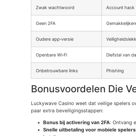
Zwak wachtwoord
Account hack
Geen 2FA
Gemakkelijker
Oudere app‑versie
Veiligheidslek
Openbare Wi‑Fi
Diefstal van d
Onbetrouwbare links
Phishing
Bonusvoordelen Die Ve
Luckywave Casino weet dat veilige spelers
paar extra beveiligingsstappen:
Bonus bij activering van 2FA
: Ontvang e
Snelle uitbetaling voor mobiele spelers