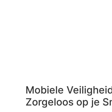
Mobiele Veilighei
Zorgeloos op je 