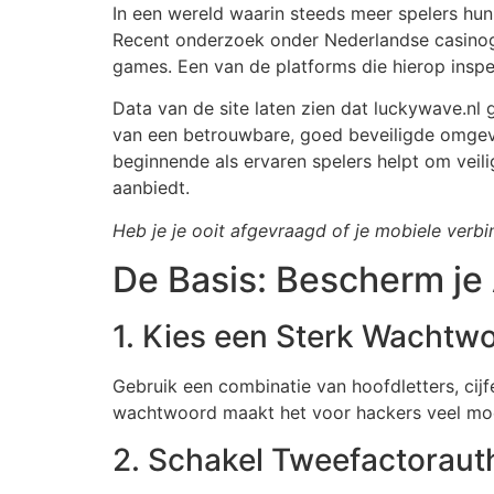
In een wereld waarin steeds meer spelers hun
Recent onderzoek onder Nederlandse casinogeb
games. Een van de platforms die hierop inspe
Data van de site laten zien dat luckywave.nl 
van een betrouwbare, goed beveiligde omgevi
beginnende als ervaren spelers helpt om veil
aanbiedt.
Heb je je ooit afgevraagd of je mobiele verb
De Basis: Bescherm je
1. Kies een Sterk Wachtw
Gebruik een combinatie van hoofdletters, cij
wachtwoord maakt het voor hackers veel moei
2. Schakel Tweefactorauth