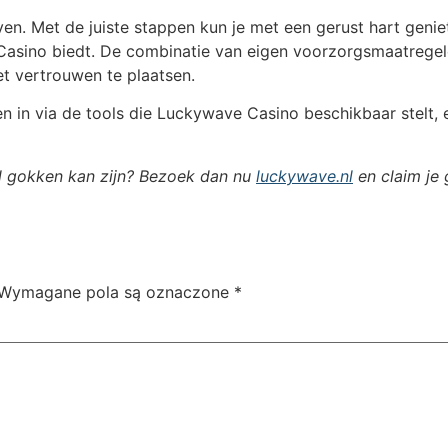
jven. Met de juiste stappen kun je met een gerust hart genie
asino biedt. De combinatie van eigen voorzorgsmaatregele
t vertrouwen te plaatsen.
n in via de tools die Luckywave Casino beschikbaar stelt, en
iel gokken kan zijn? Bezoek dan nu
luckywave.nl
en claim je
Wymagane pola są oznaczone
*