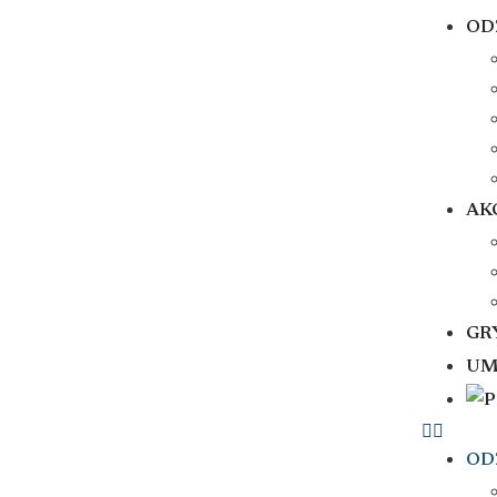
OD
AK
GR
UM
OD