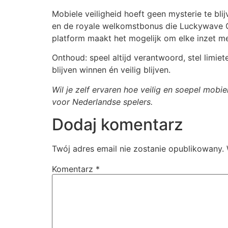
Mobiele veiligheid hoeft geen mysterie te bli
en de royale welkomstbonus die Luckywave C
platform maakt het mogelijk om elke inzet me
Onthoud: speel altijd verantwoord, stel limiete
blijven winnen én veilig blijven.
Wil je zelf ervaren hoe veilig en soepel mob
voor Nederlandse spelers.
Dodaj komentarz
Twój adres email nie zostanie opublikowany.
Komentarz
*