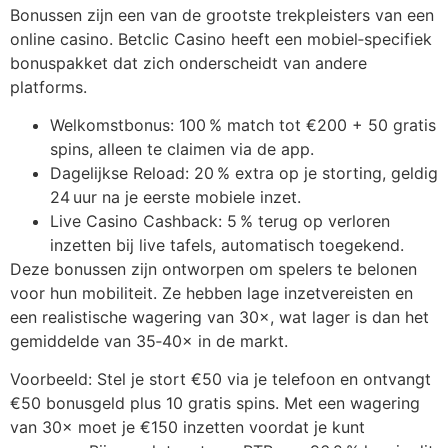
Bonussen zijn een van de grootste trekpleisters van een
online casino. Betclic Casino heeft een mobiel‑specifiek
bonuspakket dat zich onderscheidt van andere
platforms.
Welkomstbonus: 100 % match tot €200 + 50 gratis
spins, alleen te claimen via de app.
Dagelijkse Reload: 20 % extra op je storting, geldig
24 uur na je eerste mobiele inzet.
Live Casino Cashback: 5 % terug op verloren
inzetten bij live tafels, automatisch toegekend.
Deze bonussen zijn ontworpen om spelers te belonen
voor hun mobiliteit. Ze hebben lage inzetvereisten en
een realistische wagering van 30×, wat lager is dan het
gemiddelde van 35‑40× in de markt.
Voorbeeld: Stel je stort €50 via je telefoon en ontvangt
€50 bonusgeld plus 10 gratis spins. Met een wagering
van 30× moet je €150 inzetten voordat je kunt