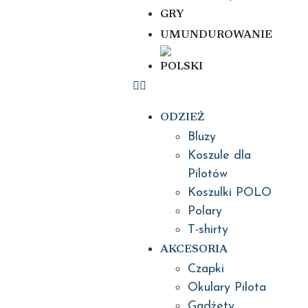
GRY
UMUNDUROWANIE
ODZIEŻ
Bluzy
Koszule dla
Pilotów
Koszulki POLO
Polary
T-shirty
AKCESORIA
Czapki
Okulary Pilota
Gadżety