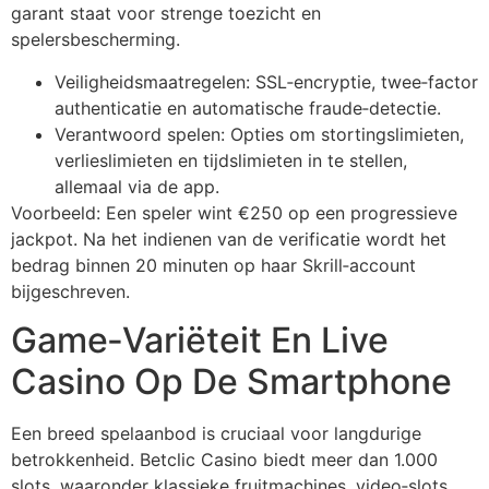
garant staat voor strenge toezicht en
spelersbescherming.
Veiligheidsmaatregelen: SSL‑encryptie, twee‑factor
authenticatie en automatische fraude‑detectie.
Verantwoord spelen: Opties om stortingslimieten,
verlieslimieten en tijdslimieten in te stellen,
allemaal via de app.
Voorbeeld: Een speler wint €250 op een progressieve
jackpot. Na het indienen van de verificatie wordt het
bedrag binnen 20 minuten op haar Skrill‑account
bijgeschreven.
Game‑Variëteit En Live
Casino Op De Smartphone
Een breed spelaanbod is cruciaal voor langdurige
betrokkenheid. Betclic Casino biedt meer dan 1.000
slots, waaronder klassieke fruitmachines, video‑slots