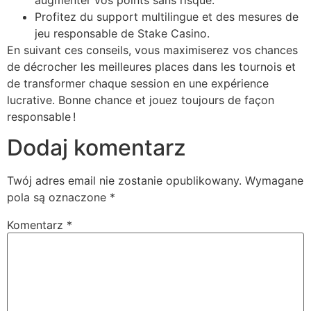
Profitez du support multilingue et des mesures de
jeu responsable de Stake Casino.
En suivant ces conseils, vous maximiserez vos chances
de décrocher les meilleures places dans les tournois et
de transformer chaque session en une expérience
lucrative. Bonne chance et jouez toujours de façon
responsable !
Dodaj komentarz
Twój adres email nie zostanie opublikowany.
Wymagane
pola są oznaczone
*
Komentarz
*