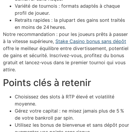
Variété de tournois : formats adaptés à chaque
profil de joueur.
Retraits rapides : la plupart des gains sont traités
en moins de 24 heures.
Notre recommandation : pour les joueurs prêts à passer
à la vitesse supérieure,
Stake Casino bonus sans dépôt
offre le meilleur équilibre entre divertissement, potentiel
de gains et sécurité. Inscrivez‑vous, profitez du bonus
gratuit et lancez‑vous dans le premier tournoi qui vous
attire.
Points clés à retenir
Choisissez des slots à RTP élevé et volatilité
moyenne.
Gérez votre capital : ne misez jamais plus de 5 %
de votre bankroll par spin.
Utilisez les bonus de bienvenue et sans dépôt pour
augmenter vos points sans risque.