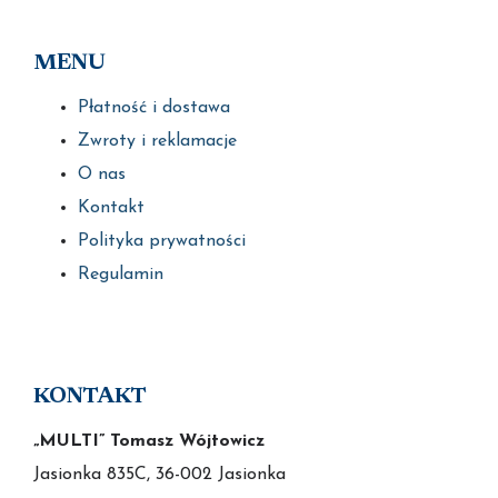
MENU
Płatność i dostawa
Zwroty i reklamacje
O nas
Kontakt
Polityka prywatności
Regulamin
KONTAKT
„MULTI” Tomasz Wójtowicz
Jasionka 835C, 36-002 Jasionka