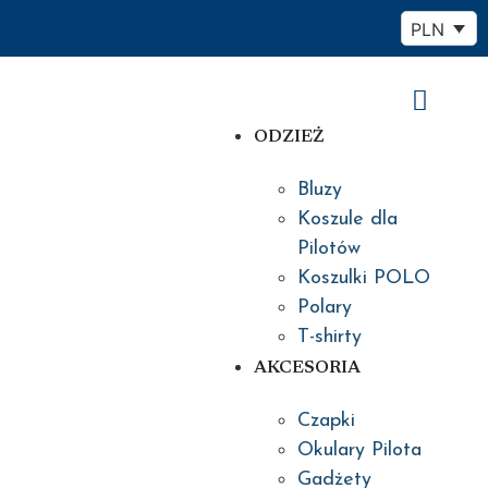
PLN
ODZIEŻ
Bluzy
Koszule dla
Pilotów
Koszulki POLO
Polary
T-shirty
AKCESORIA
Czapki
Okulary Pilota
Gadżety