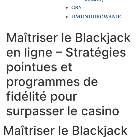
GRY
UMUNDUROWANIE
Maîtriser le Blackjack
en ligne – Stratégies
pointues et
programmes de
fidélité pour
surpasser le casino
Maîtriser le Blackjack