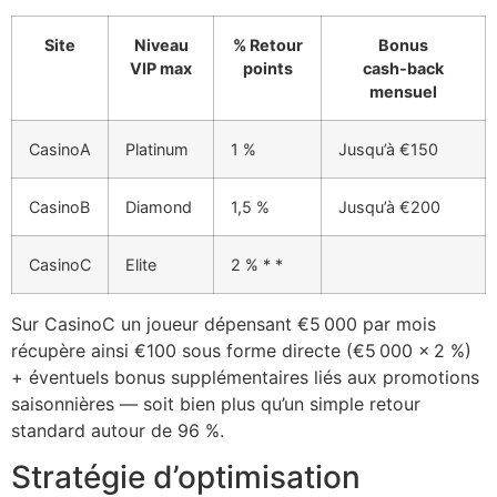
Site
Niveau
% Retour
Bonus
VIP max
points
cash‑back
mensuel
CasinoA
Platinum
1 %
Jusqu’à €150
CasinoB
Diamond
1,5 %
Jusqu’à €200
CasinoC
Elite
2 % * *
Sur CasinoC un joueur dépensant €5 000 par mois
récupère ainsi €100 sous forme directe (€5 000 × 2 %)
+ éventuels bonus supplémentaires liés aux promotions
saisonnières — soit bien plus qu’un simple retour
standard autour de 96 %.
Stratégie d’optimisation