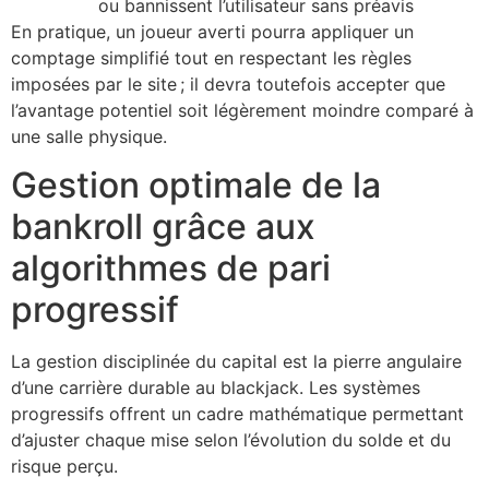
ou bannissent l’utilisateur sans préavis
En pratique, un joueur averti pourra appliquer un
comptage simplifié tout en respectant les règles
imposées par le site ; il devra toutefois accepter que
l’avantage potentiel soit légèrement moindre comparé à
une salle physique.
Gestion optimale de la
bankroll grâce aux
algorithmes de pari
progressif
La gestion disciplinée du capital est la pierre angulaire
d’une carrière durable au blackjack. Les systèmes
progressifs offrent un cadre mathématique permettant
d’ajuster chaque mise selon l’évolution du solde et du
risque perçu.