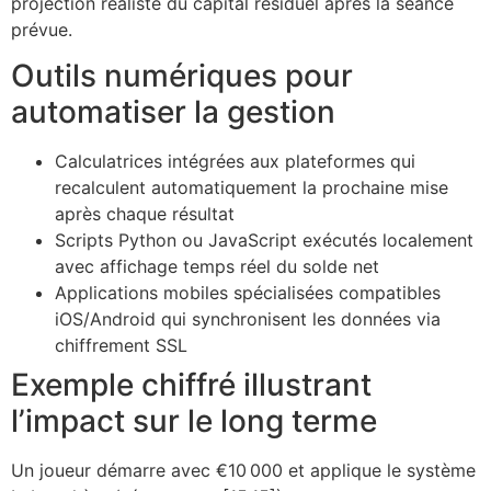
projection réaliste du capital résiduel après la séance
prévue.
Outils numériques pour
automatiser la gestion
Calculatrices intégrées aux plateformes qui
recalculent automatiquement la prochaine mise
après chaque résultat
Scripts Python ou JavaScript exécutés localement
avec affichage temps réel du solde net
Applications mobiles spécialisées compatibles
iOS/Android qui synchronisent les données via
chiffrement SSL
Exemple chiffré illustrant
l’impact sur le long terme
Un joueur démarre avec €10 000 et applique le système