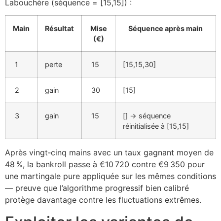
Labouchère (séquence = [15,15]) :
Main
Résultat
Mise
Séquence après main
(€)
1
perte
15
[15,15,30]
2
gain
30
[15]
3
gain
15
[] → séquence
réinitialisée à [15,15]
Après vingt‑cinq mains avec un taux gagnant moyen de
48 %, la bankroll passe à €10 720 contre €9 350 pour
une martingale pure appliquée sur les mêmes conditions
— preuve que l’algorithme progressif bien calibré
protège davantage contre les fluctuations extrêmes.