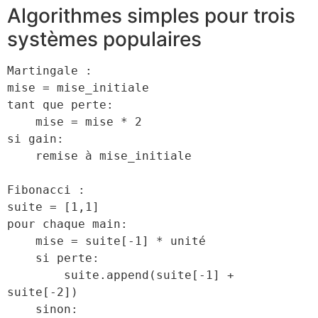
Algorithmes simples pour trois
systèmes populaires
Martingale :

mise = mise_initiale

tant que perte:

    mise = mise * 2

si gain:

    remise à mise_initiale

Fibonacci :

suite = [1,1]

pour chaque main:

    mise = suite[-1] * unité

    si perte:

        suite.append(suite[-1] + 
suite[-2])

    sinon:
