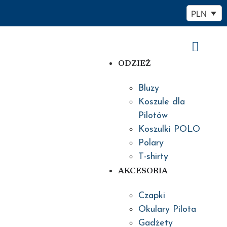
PLN
ODZIEŻ
Bluzy
Koszule dla
Pilotów
Koszulki POLO
Polary
T-shirty
AKCESORIA
Czapki
Okulary Pilota
Gadżety