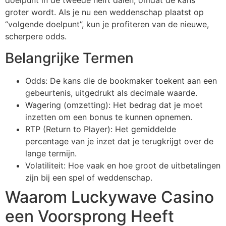
doelpunt in de tweede helft dalen, omdat de kans
groter wordt. Als je nu een weddenschap plaatst op
“volgende doelpunt”, kun je profiteren van de nieuwe,
scherpere odds.
Belangrijke Termen
Odds: De kans die de bookmaker toekent aan een
gebeurtenis, uitgedrukt als decimale waarde.
Wagering (omzetting): Het bedrag dat je moet
inzetten om een bonus te kunnen opnemen.
RTP (Return to Player): Het gemiddelde
percentage van je inzet dat je terugkrijgt over de
lange termijn.
Volatiliteit: Hoe vaak en hoe groot de uitbetalingen
zijn bij een spel of weddenschap.
Waarom Luckywave Casino
een Voorsprong Heeft