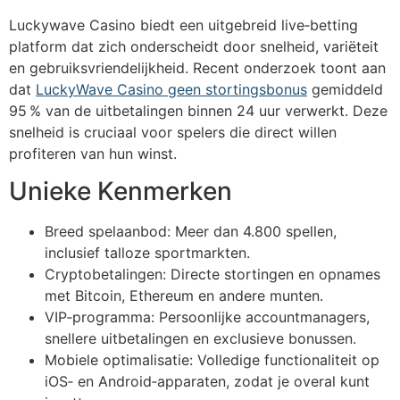
Luckywave Casino biedt een uitgebreid live‑betting
platform dat zich onderscheidt door snelheid, variëteit
en gebruiksvriendelijkheid. Recent onderzoek toont aan
dat
LuckyWave Casino geen stortingsbonus
gemiddeld
95 % van de uitbetalingen binnen 24 uur verwerkt. Deze
snelheid is cruciaal voor spelers die direct willen
profiteren van hun winst.
Unieke Kenmerken
Breed spelaanbod: Meer dan 4.800 spellen,
inclusief talloze sportmarkten.
Cryptobetalingen: Directe stortingen en opnames
met Bitcoin, Ethereum en andere munten.
VIP‑programma: Persoonlijke accountmanagers,
snellere uitbetalingen en exclusieve bonussen.
Mobiele optimalisatie: Volledige functionaliteit op
iOS‑ en Android‑apparaten, zodat je overal kunt