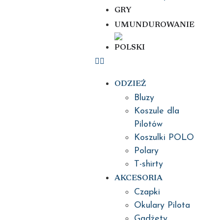
GRY
UMUNDUROWANIE
ODZIEŻ
Bluzy
Koszule dla
Pilotów
Koszulki POLO
Polary
T-shirty
AKCESORIA
Czapki
Okulary Pilota
Gadżety