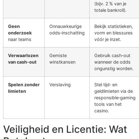
(bijv. 2 % van je
totale bankroll).
Geen
Onnauwkeurige
Bekijk statistieken,
onderzoek
odds‑inschatting
vorm en blessures
naar teams
vóór je inzet.
Verwaarlozen
Gemiste
Gebruik cash‑out
van cash‑out
winstkansen
wanneer de odds
ongunstig worden.
Spelen zonder
Verslaving
Stel tijd‑ en
limieten
geldlimieten via de
responsible‑gaming
tools van het
casino.
Veiligheid en Licentie: Wat