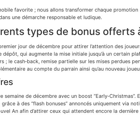
mobile favorite ; nous allons transformer chaque promotion
t dans une démarche responsable et ludique.
rents types de bonus offerts 
 premier jour de décembre pour attirer l’attention des joueur
dépôt, qui augmente la mise initiale jusqu’à un certain plafo
 ; le cash‑back, remise partielle sur les mises perdues pend
plémentaire au compte du parrain ainsi qu’au nouveau joueu
fres
semaine de décembre avec un boost “Early‑Christmas”. Elle
grâce à des “flash bonuses” annoncés uniquement via notific
vel An afin d’attirer ceux qui attendent encore la dernière