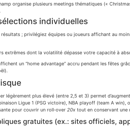
hamp organise plusieurs meetings thématiques (« Christmas S
.
sélections individuelles
 résultats ; privilégiez équipes ou joueurs affichant au moi
ers extrêmes dont la volatilité dépasse votre capacité à abso
 affichent un “home advantage” accru pendant les fêtes grâ
ël).
risque
er légèrement plus élevé (entre 2,5 et 3) permet d’augment
binaison Ligue 1 (PSG victoire), NBA playoff (team A win), o
sante pour couvrir un roll‑over
20x
tout en conservant une 
liques gratuites (ex.: sites officiels, ap