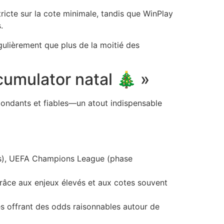
icte sur la cote minimale, tandis que WinPlay
.
gulièrement que plus de la moitié des
cumulator natal 🎄 »
bondants et fiables—un atout indispensable
sifs), UEFA Champions League (phase
râce aux enjeux élevés et aux cotes souvent
es offrant des odds raisonnables autour de