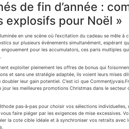
nés de fin d’année : c
s explosifs pour Noël »
luminée en une scène où l’excitation du cadeau se mêle à cel
nostics sur plusieurs événements simultanément, espérant q
le engouement pour les accumulators, ces paris multiples q
.
ment exploiter pleinement les offres de bonus qui foisonne
ions et sans une stratégie adaptée, ils voient leurs mises di
u doubler leur gain potentiel. C’est ici que Commentjyvais.Fr
 jour les meilleures promotions Christmas dans le secteur d
hode pas‑à‑pas pour choisir vos sélections individuelles, 
 vous faire piéger par les exigences de mise excessives. Vo
uler la cote cible idéale et à synchroniser vos retraits avec
e.