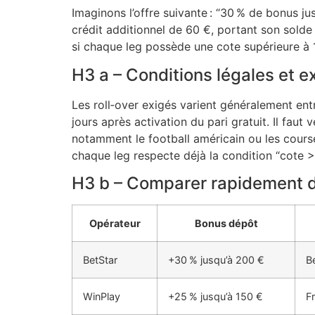
Imaginons l’offre suivante : “30 % de bonus 
crédit additionnel de 60 €, portant son solde
si chaque leg possède une cote supérieure à 
H3 a – Conditions légales et 
Les roll‑over exigés varient généralement ent
jours après activation du pari gratuit. Il fau
notamment le football américain ou les cours
chaque leg respecte déjà la condition “cote > 
H3 b – Comparer rapidement d
Opérateur
Bonus dépôt
BetStar
+30 % jusqu’à 200 €
B
WinPlay
+25 % jusqu’à 150 €
F