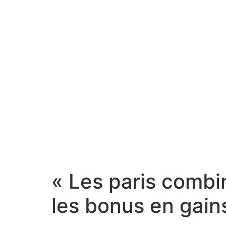
« Les paris combi
les bonus en gain