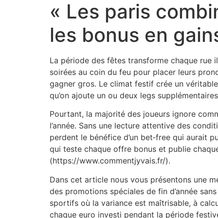
« Les paris combi
les bonus en gain
La période des fêtes transforme chaque rue il
soirées au coin du feu pour placer leurs pro
gagner gros. Le climat festif crée un véritab
qu’on ajoute un ou deux legs supplémentaires
Pourtant, la majorité des joueurs ignore com
l’année. Sans une lecture attentive des condit
perdent le bénéfice d’un bet‑free qui aurait p
qui teste chaque offre bonus et publie chaque
(https://www.commentjyvais.fr/).
Dans cet article nous vous présentons une mét
des promotions spéciales de fin d’année sans
sportifs où la variance est maîtrisable, à calc
chaque euro investi pendant la période festiv