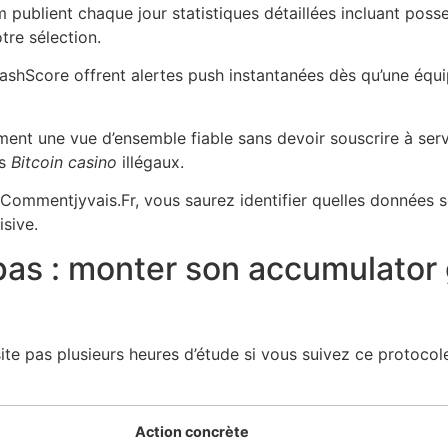
publient chaque jour statistiques détaillées incluant poss
tre sélection.
hScore offrent alertes push instantanées dès qu’une équi
nt une vue d’ensemble fiable sans devoir souscrire à servi
ns
Bitcoin casino
illégaux.
Commentjyvais.Fr, vous saurez identifier quelles données so
sive.
pas : monter son accumulator
ite pas plusieurs heures d’étude si vous suivez ce protocole
Action concrète