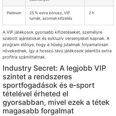
Platinum
25 % extra bónusz, VIP
2 h
turnák, azonnali kifizetés
A VIP játékosok gyorsabb kifizetéseket, személyre
szabott ajánlatokat és exkluzív versenyeket kapnak. A
program előnye, hogy a hűség jutalmak folyamatosan
növekednek, így a hosszú távú játékosok jelentős extra
profitra számíthatnak.
Industry Secret: A legjobb VIP
szintet a rendszeres
sportfogadások és e‑sport
tételével érheted el
gyorsabban, mivel ezek a tétek
magasabb forgalmat