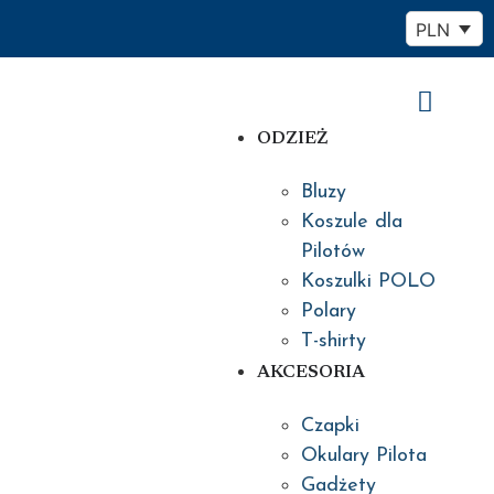
PLN
ODZIEŻ
Bluzy
Koszule dla
Pilotów
Koszulki POLO
Polary
T-shirty
AKCESORIA
Czapki
Okulary Pilota
Gadżety