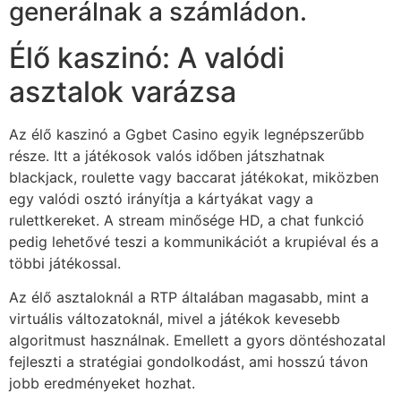
generálnak a számládon.
Élő kaszinó: A valódi
asztalok varázsa
Az élő kaszinó a Ggbet Casino egyik legnépszerűbb
része. Itt a játékosok valós időben játszhatnak
blackjack, roulette vagy baccarat játékokat, miközben
egy valódi osztó irányítja a kártyákat vagy a
rulettkereket. A stream minősége HD, a chat funkció
pedig lehetővé teszi a kommunikációt a krupiéval és a
többi játékossal.
Az élő asztaloknál a RTP általában magasabb, mint a
virtuális változatoknál, mivel a játékok kevesebb
algoritmust használnak. Emellett a gyors döntéshozatal
fejleszti a stratégiai gondolkodást, ami hosszú távon
jobb eredményeket hozhat.