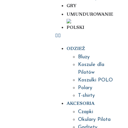
GRY
UMUNDUROWANIE
ODZIEŻ
Bluzy
Koszule dla
Pilotów
Koszulki POLO
Polary
T-shirty
AKCESORIA
Czapki
Okulary Pilota
Gadżety