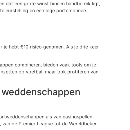
 dat een grote winst binnen handbereik ligt,
teleurstelling en een lege portemonnee.
 je hebt €10 risico genomen. Als je drie keer
happen combineren, bieden vaak tools om je
n inzetten op voetbal, maar ook profiteren van
le weddenschappen
sportweddenschappen als van casinospellen
n, van de Premier League tot de Wereldbeker.