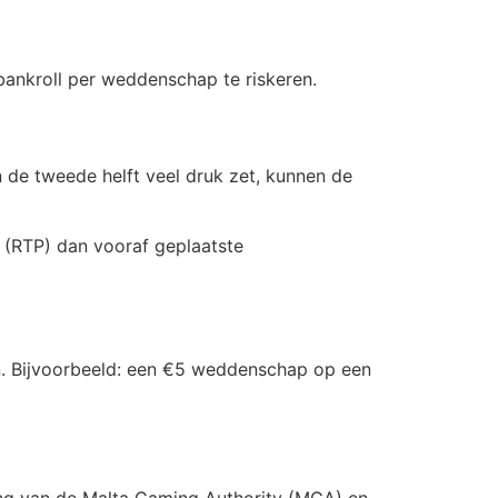
 bankroll per weddenschap te riskeren.
de tweede helft veel druk zet, kunnen de
 (RTP) dan vooraf geplaatste
en. Bijvoorbeeld: een €5 weddenschap op een