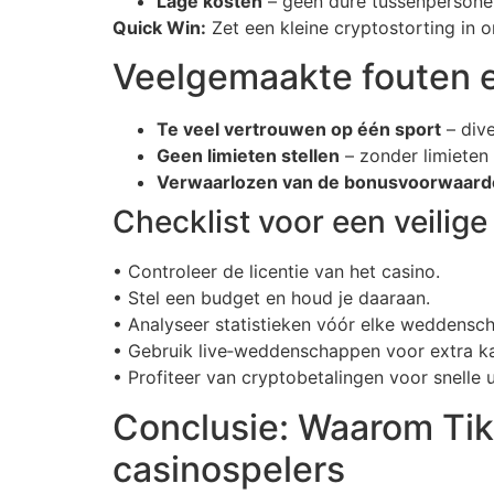
Lage kosten
– geen dure tussenpersonen
Quick Win:
Zet een kleine cryptostorting in o
Veelgemaakte fouten e
Te veel vertrouwen op één sport
– dive
Geen limieten stellen
– zonder limieten k
Verwaarlozen van de bonusvoorwaard
Checklist voor een veilig
• Controleer de licentie van het casino.
• Stel een budget en houd je daaraan.
• Analyseer statistieken vóór elke weddensc
• Gebruik live‑weddenschappen voor extra k
• Profiteer van cryptobetalingen voor snelle u
Conclusie: Waarom Tiki
casinospelers