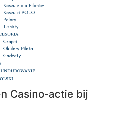
Koszule dla Pilotów
Koszulki POLO
Polary
T-shirty
CESORIA
Czapki
Okulary Pilota
Gadżety
Y
UNDUROWANIE
 Casino‑actie bij