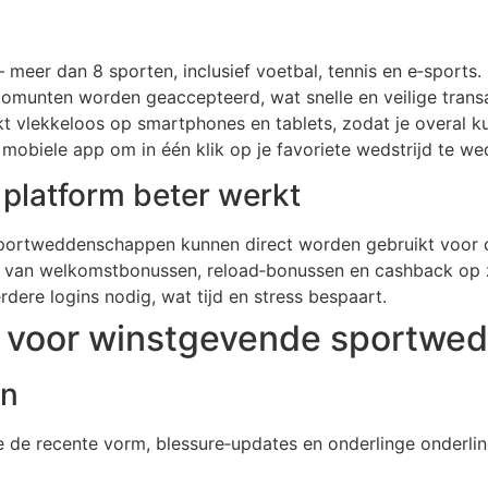
 meer dan 8 sporten, inclusief voetbal, tennis en e‑sports.
ptomunten worden geaccepteerd, wat snelle en veilige trans
t vlekkeloos op smartphones en tablets, zodat je overal ku
 mobiele app om in één klik op je favoriete wedstrijd te we
platform beter werkt
sportweddenschappen kunnen direct worden gebruikt voor c
en van welkomstbonussen, reload‑bonussen en cashback op z
dere logins nodig, wat tijd en stress bespaart.
ën voor winstgevende sportw
en
e de recente vorm, blessure‑updates en onderlinge onderlin