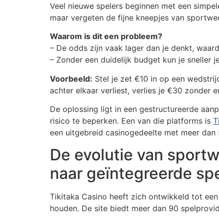
Veel nieuwe spelers beginnen met een simpel
maar vergeten de fijne kneepjes van sportwe
Waarom is dit een probleem?
– De odds zijn vaak lager dan je denkt, waar
– Zonder een duidelijk budget kun je sneller je
Voorbeeld:
Stel je zet €10 in op een wedstri
achter elkaar verliest, verlies je €30 zonder e
De oplossing ligt in een gestructureerde aa
risico te beperken. Een van die platforms is
T
een uitgebreid casinogedeelte met meer dan 
De evolutie van spor
naar geïntegreerde sp
Tikitaka Casino heeft zich ontwikkeld tot e
houden. De site biedt meer dan 90 spelprovid