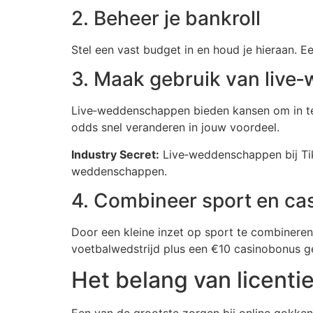
2. Beheer je bankroll
Stel een vast budget in en houd je hieraan. E
3. Maak gebruik van liv
Live‑weddenschappen bieden kansen om in te 
odds snel veranderen in jouw voordeel.
Industry Secret:
Live‑weddenschappen bij Tik
weddenschappen.
4. Combineer sport en ca
Door een kleine inzet op sport te combinere
voetbalwedstrijd plus een €10 casinobonus g
Het belang van licent