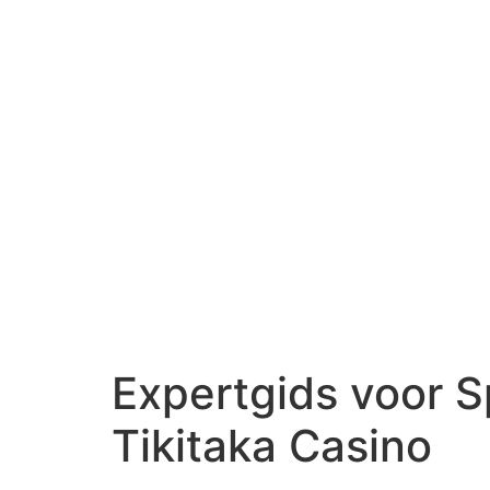
Expertgids voor 
Tikitaka Casino