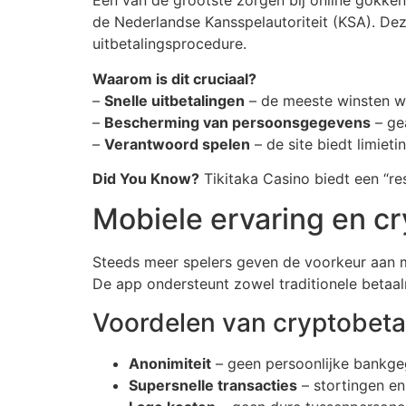
Een van de grootste zorgen bij online gokken
de Nederlandse Kansspelautoriteit (KSA). Dez
uitbetalingsprocedure.
Waarom is dit cruciaal?
–
Snelle uitbetalingen
– de meeste winsten w
–
Bescherming van persoonsgegevens
– ge
–
Verantwoord spelen
– de site biedt limieti
Did You Know?
Tikitaka Casino biedt een “re
Mobiele ervaring en c
Steeds meer spelers geven de voorkeur aan m
De app ondersteunt zowel traditionele betaal
Voordelen van cryptobeta
Anonimiteit
– geen persoonlijke bankge
Supersnelle transacties
– stortingen e