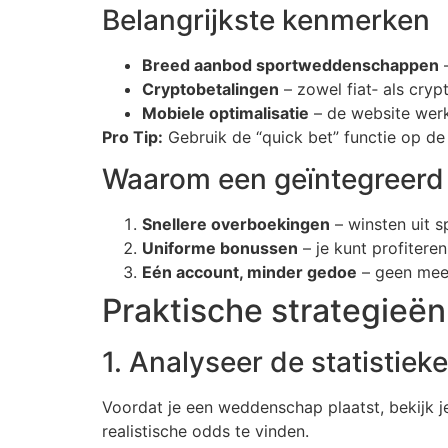
Belangrijkste kenmerken
Breed aanbod sportweddenschappen
–
Cryptobetalingen
– zowel fiat‑ als cry
Mobiele optimalisatie
– de website werk
Pro Tip:
Gebruik de “quick bet” functie op de
Waarom een geïntegreerd 
Snellere overboekingen
– winsten uit 
Uniforme bonussen
– je kunt profiter
Eén account, minder gedoe
– geen meer
Praktische strategie
1. Analyseer de statistiek
Voordat je een weddenschap plaatst, bekijk j
realistische odds te vinden.