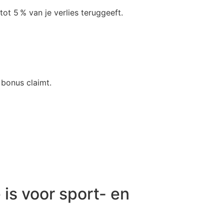
ot 5 % van je verlies teruggeeft.
 bonus claimt.
is voor sport- en