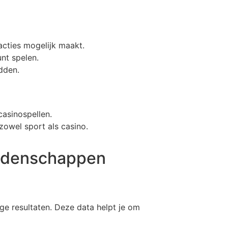
acties mogelijk maakt.
nt spelen.
dden.
asinospellen.
owel sport als casino.
eddenschappen
ge resultaten. Deze data helpt je om