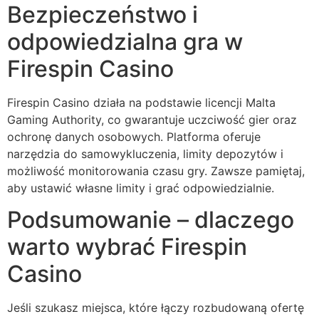
Bezpieczeństwo i
odpowiedzialna gra w
Firespin Casino
Firespin Casino działa na podstawie licencji Malta
Gaming Authority, co gwarantuje uczciwość gier oraz
ochronę danych osobowych. Platforma oferuje
narzędzia do samowykluczenia, limity depozytów i
możliwość monitorowania czasu gry. Zawsze pamiętaj,
aby ustawić własne limity i grać odpowiedzialnie.
Podsumowanie – dlaczego
warto wybrać Firespin
Casino
Jeśli szukasz miejsca, które łączy rozbudowaną ofertę