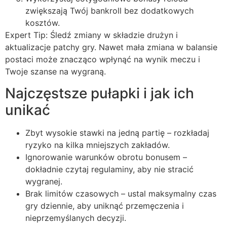
zwiększają Twój bankroll bez dodatkowych
kosztów.
Expert Tip: Śledź zmiany w składzie drużyn i
aktualizacje patchy gry. Nawet mała zmiana w balansie
postaci może znacząco wpłynąć na wynik meczu i
Twoje szanse na wygraną.
Najczęstsze pułapki i jak ich
unikać
Zbyt wysokie stawki na jedną partię – rozkładaj
ryzyko na kilka mniejszych zakładów.
Ignorowanie warunków obrotu bonusem –
dokładnie czytaj regulaminy, aby nie stracić
wygranej.
Brak limitów czasowych – ustal maksymalny czas
gry dziennie, aby uniknąć przemęczenia i
nieprzemyślanych decyzji.