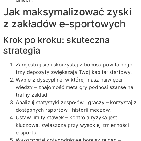
Jak maksymalizować zyski
z zakładów e‑sportowych
Krok po kroku: skuteczna
strategia
Zarejestruj się i skorzystaj z bonusu powitalnego –
trzy depozyty zwiększają Twój kapitał startowy.
Wybierz dyscyplinę, w której masz najwięcej
wiedzy – znajomość meta gry podnosi szanse na
trafny zakład.
Analizuj statystyki zespołów i graczy – korzystaj z
dostępnych raportów i historii meczów.
Ustaw limity stawek – kontrola ryzyka jest
kluczowa, zwłaszcza przy wysokiej zmienności
e‑sportu.
Wykorzystaj cotygodniowe bonusy reload –