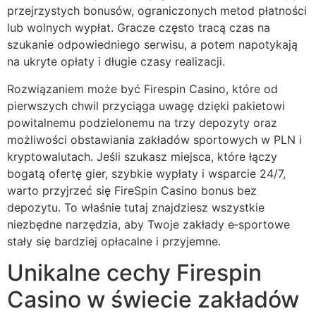
przejrzystych bonusów, ograniczonych metod płatności
lub wolnych wypłat. Gracze często tracą czas na
szukanie odpowiedniego serwisu, a potem napotykają
na ukryte opłaty i długie czasy realizacji.
Rozwiązaniem może być Firespin Casino, które od
pierwszych chwil przyciąga uwagę dzięki pakietowi
powitalnemu podzielonemu na trzy depozyty oraz
możliwości obstawiania zakładów sportowych w PLN i
kryptowalutach. Jeśli szukasz miejsca, które łączy
bogatą ofertę gier, szybkie wypłaty i wsparcie 24/7,
warto przyjrzeć się FireSpin Casino bonus bez
depozytu. To właśnie tutaj znajdziesz wszystkie
niezbędne narzędzia, aby Twoje zakłady e‑sportowe
stały się bardziej opłacalne i przyjemne.
Unikalne cechy Firespin
Casino w świecie zakładów