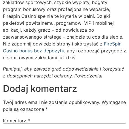
zakładów sportowych, szybkie wypłaty, bogaty
program bonusowy oraz profesjonalne wsparcie,
Firespin Casino spełnia te kryteria w pełni. Dzięki
pakietowi powitalnemu, programowi VIP i mobilnej
aplikacji, każdy gracz – od nowicjusza po
zaawansowanego stratega – znajdzie tu coś dla siebie.
Nie zapomnij odwiedzić strony i skorzystać z
FireSpin
Casino bonus bez depozytu
, aby rozpocząć przygodę z
e‑sportowymi zakładami już dziś.
Pamiętaj, aby zawsze grać odpowiedzialnie i korzystać
z dostępnych narzędzi ochrony. Powodzenia!
Dodaj komentarz
Twój adres email nie zostanie opublikowany.
Wymagane
pola są oznaczone
*
Komentarz
*