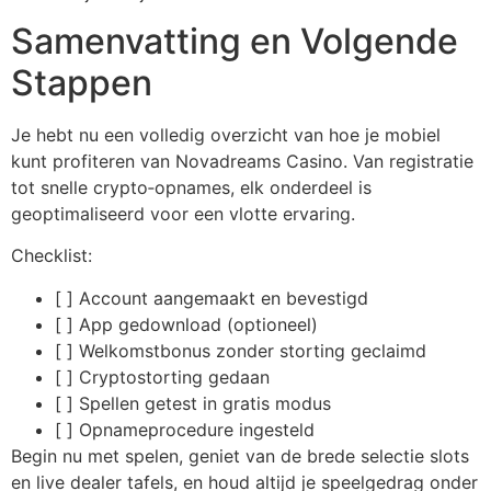
Samenvatting en Volgende
Stappen
Je hebt nu een volledig overzicht van hoe je mobiel
kunt profiteren van Novadreams Casino. Van registratie
tot snelle crypto‑opnames, elk onderdeel is
geoptimaliseerd voor een vlotte ervaring.
Checklist:
[ ] Account aangemaakt en bevestigd
[ ] App gedownload (optioneel)
[ ] Welkomstbonus zonder storting geclaimd
[ ] Cryptostorting gedaan
[ ] Spellen getest in gratis modus
[ ] Opnameprocedure ingesteld
Begin nu met spelen, geniet van de brede selectie slots
en live dealer tafels, en houd altijd je speelgedrag onder