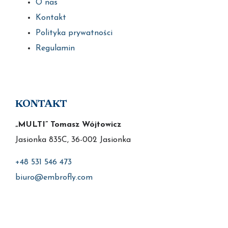
O nas
Kontakt
Polityka prywatności
Regulamin
KONTAKT
„MULTI” Tomasz Wójtowicz
Jasionka 835C, 36-002 Jasionka
+48 531 546 473
biuro@embrofly.com