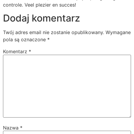
controle. Veel plezier en succes!
Dodaj komentarz
Twój adres email nie zostanie opublikowany.
Wymagane
pola są oznaczone
*
Komentarz
*
Nazwa
*