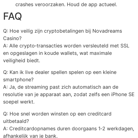
crashes veroorzaken. Houd de app actueel.
FAQ
Q: Hoe veilig zijn cryptobetalingen bij Novadreams
Casino?
A: Alle crypto‑transacties worden versleuteld met SSL
en opgeslagen in koude wallets, wat maximale
veiligheid biedt.
Q: Kan ik live dealer spellen spelen op een kleine
smartphone?
A: Ja, de streaming past zich automatisch aan de
resolutie van je apparaat aan, zodat zelfs een iPhone SE
soepel werkt.
Q: Hoe snel worden winsten op een creditcard
uitbetaald?
A: Creditcardopnames duren doorgaans 1‑2 werkdagen,
afhankelijk van je bank.