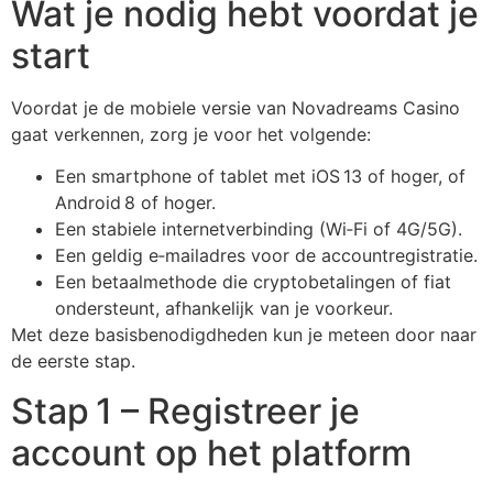
Wat je nodig hebt voordat je
start
Voordat je de mobiele versie van Novadreams Casino
gaat verkennen, zorg je voor het volgende:
Een smartphone of tablet met iOS 13 of hoger, of
Android 8 of hoger.
Een stabiele internetverbinding (Wi‑Fi of 4G/5G).
Een geldig e‑mailadres voor de accountregistratie.
Een betaalmethode die cryptobetalingen of fiat
ondersteunt, afhankelijk van je voorkeur.
Met deze basisbenodigdheden kun je meteen door naar
de eerste stap.
Stap 1 – Registreer je
account op het platform