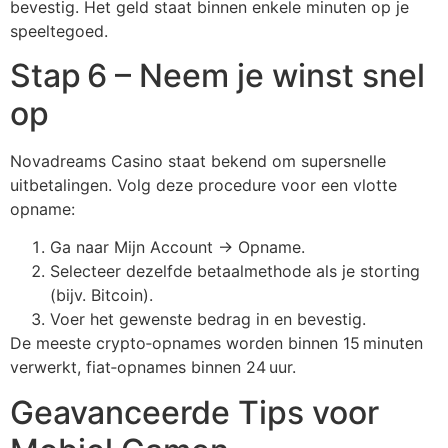
bevestig. Het geld staat binnen enkele minuten op je
speeltegoed.
Stap 6 – Neem je winst snel
op
Novadreams Casino staat bekend om supersnelle
uitbetalingen. Volg deze procedure voor een vlotte
opname:
Ga naar Mijn Account → Opname.
Selecteer dezelfde betaalmethode als je storting
(bijv. Bitcoin).
Voer het gewenste bedrag in en bevestig.
De meeste crypto‑opnames worden binnen 15 minuten
verwerkt, fiat‑opnames binnen 24 uur.
Geavanceerde Tips voor