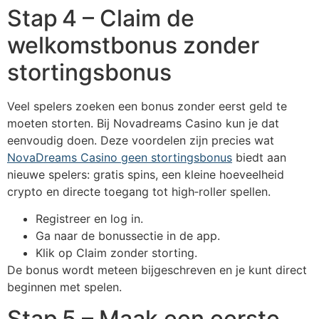
Stap 4 – Claim de
welkomstbonus zonder
stortingsbonus
Veel spelers zoeken een bonus zonder eerst geld te
moeten storten. Bij Novadreams Casino kun je dat
eenvoudig doen. Deze voordelen zijn precies wat
NovaDreams Casino geen stortingsbonus
biedt aan
nieuwe spelers: gratis spins, een kleine hoeveelheid
crypto en directe toegang tot high‑roller spellen.
Registreer en log in.
Ga naar de bonussectie in de app.
Klik op Claim zonder storting.
De bonus wordt meteen bijgeschreven en je kunt direct
beginnen met spelen.
Stap 5 – Maak een eerste