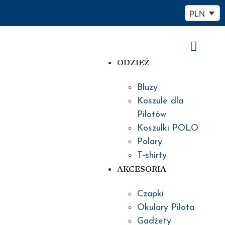
PLN
ODZIEŻ
Bluzy
Koszule dla
Pilotów
Koszulki POLO
Polary
T-shirty
AKCESORIA
Czapki
Okulary Pilota
Gadżety