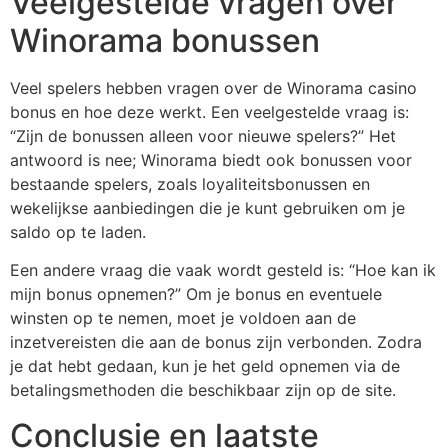
Veelgestelde vragen over
Winorama bonussen
Veel spelers hebben vragen over de Winorama casino
bonus en hoe deze werkt. Een veelgestelde vraag is:
“Zijn de bonussen alleen voor nieuwe spelers?” Het
antwoord is nee; Winorama biedt ook bonussen voor
bestaande spelers, zoals loyaliteitsbonussen en
wekelijkse aanbiedingen die je kunt gebruiken om je
saldo op te laden.
Een andere vraag die vaak wordt gesteld is: “Hoe kan ik
mijn bonus opnemen?” Om je bonus en eventuele
winsten op te nemen, moet je voldoen aan de
inzetvereisten die aan de bonus zijn verbonden. Zodra
je dat hebt gedaan, kun je het geld opnemen via de
betalingsmethoden die beschikbaar zijn op de site.
Conclusie en laatste