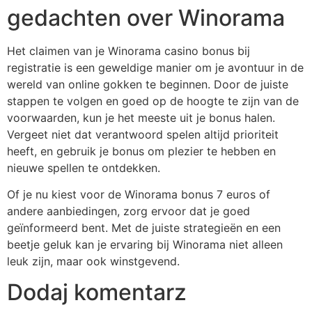
gedachten over Winorama
Het claimen van je Winorama casino bonus bij
registratie is een geweldige manier om je avontuur in de
wereld van online gokken te beginnen. Door de juiste
stappen te volgen en goed op de hoogte te zijn van de
voorwaarden, kun je het meeste uit je bonus halen.
Vergeet niet dat verantwoord spelen altijd prioriteit
heeft, en gebruik je bonus om plezier te hebben en
nieuwe spellen te ontdekken.
Of je nu kiest voor de Winorama bonus 7 euros of
andere aanbiedingen, zorg ervoor dat je goed
geïnformeerd bent. Met de juiste strategieën en een
beetje geluk kan je ervaring bij Winorama niet alleen
leuk zijn, maar ook winstgevend.
Dodaj komentarz