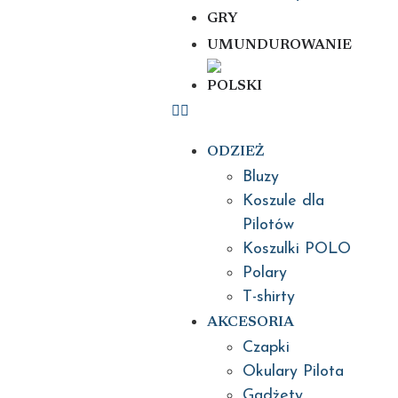
GRY
UMUNDUROWANIE
ODZIEŻ
Bluzy
Koszule dla
Pilotów
Koszulki POLO
Polary
T-shirty
AKCESORIA
Czapki
Okulary Pilota
Gadżety