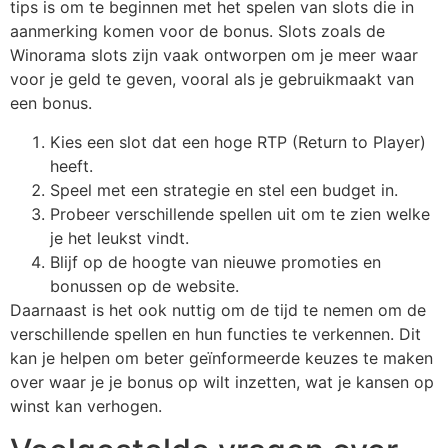
tips is om te beginnen met het spelen van slots die in
aanmerking komen voor de bonus. Slots zoals de
Winorama slots zijn vaak ontworpen om je meer waar
voor je geld te geven, vooral als je gebruikmaakt van
een bonus.
Kies een slot dat een hoge RTP (Return to Player)
heeft.
Speel met een strategie en stel een budget in.
Probeer verschillende spellen uit om te zien welke
je het leukst vindt.
Blijf op de hoogte van nieuwe promoties en
bonussen op de website.
Daarnaast is het ook nuttig om de tijd te nemen om de
verschillende spellen en hun functies te verkennen. Dit
kan je helpen om beter geïnformeerde keuzes te maken
over waar je je bonus op wilt inzetten, wat je kansen op
winst kan verhogen.