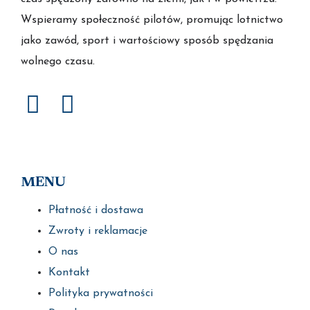
Wspieramy społeczność pilotów, promując lotnictwo
jako zawód, sport i wartościowy sposób spędzania
wolnego czasu.
MENU
Płatność i dostawa
Zwroty i reklamacje
O nas
Kontakt
Polityka prywatności