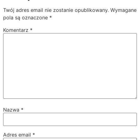
Twój adres email nie zostanie opublikowany.
Wymagane
pola są oznaczone
*
Komentarz
*
Nazwa
*
Adres email
*