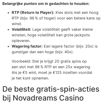
Belangrijke punten om in gedachten te houden:
RTP (Return to Player):
Kies slots met een hoog
RTP (bijv. 96 % of hoger) voor een betere kans op
winst.
Volatiliteit:
Lage volatiliteit geeft vaker kleine
winsten, hoge volatiliteit kan grote jackpots
opleveren.
Wagering factor:
Een lagere factor (bijv. 20x) is
gunstiger dan een hoge (bijv. 40x).
Voorbeeld: Stel je krijgt 20 gratis spins op
een slot met 96 % RTP en een 25x wagering.
Als je €5 wint, moet je €125 inzetten voordat
je het kunt opnemen.
De beste gratis‑spin‑acties
bij Novadreams Casino