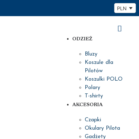
PLN
ODZIEŻ
Bluzy
Koszule dla
Pilotów
Koszulki POLO
Polary
T-shirty
AKCESORIA
Czapki
Okulary Pilota
Gadżety