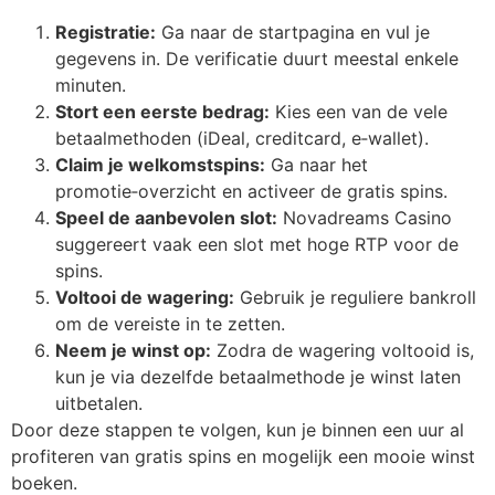
Registratie:
Ga naar de startpagina en vul je
gegevens in. De verificatie duurt meestal enkele
minuten.
Stort een eerste bedrag:
Kies een van de vele
betaalmethoden (iDeal, creditcard, e‑wallet).
Claim je welkomstspins:
Ga naar het
promotie‑overzicht en activeer de gratis spins.
Speel de aanbevolen slot:
Novadreams Casino
suggereert vaak een slot met hoge RTP voor de
spins.
Voltooi de wagering:
Gebruik je reguliere bankroll
om de vereiste in te zetten.
Neem je winst op:
Zodra de wagering voltooid is,
kun je via dezelfde betaalmethode je winst laten
uitbetalen.
Door deze stappen te volgen, kun je binnen een uur al
profiteren van gratis spins en mogelijk een mooie winst
boeken.