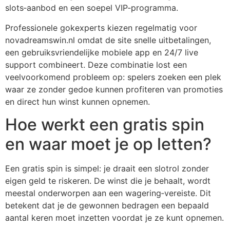
slots‑aanbod en een soepel VIP‑programma.
Professionele gokexperts kiezen regelmatig voor
novadreamswin.nl omdat de site snelle uitbetalingen,
een gebruiksvriendelijke mobiele app en 24/7 live
support combineert. Deze combinatie lost een
veelvoorkomend probleem op: spelers zoeken een plek
waar ze zonder gedoe kunnen profiteren van promoties
en direct hun winst kunnen opnemen.
Hoe werkt een gratis spin
en waar moet je op letten?
Een gratis spin is simpel: je draait een slotrol zonder
eigen geld te riskeren. De winst die je behaalt, wordt
meestal onderworpen aan een wagering‑vereiste. Dit
betekent dat je de gewonnen bedragen een bepaald
aantal keren moet inzetten voordat je ze kunt opnemen.