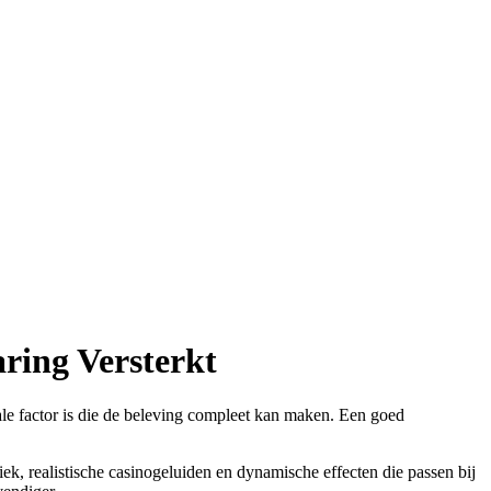
ring Versterkt
iale factor is die de beleving compleet kan maken. Een goed
ek, realistische casinogeluiden en dynamische effecten die passen bij