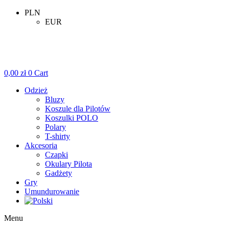
Skip
PLN
to
EUR
content
0,00
zł
0
Cart
Odzież
Bluzy
Koszule dla Pilotów
Koszulki POLO
Polary
T-shirty
Akcesoria
Czapki
Okulary Pilota
Gadżety
Gry
Umundurowanie
Menu