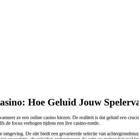
Casino: Hoe Geluid Jouw Spelerva
anneer ze een online casino kiezen. De realiteit is dat geluid een cruc
s de focus verhogen tijdens een live casino‑ronde.
ve omgeving. De site biedt een gevarieerde selectie van achtergrondmuzi