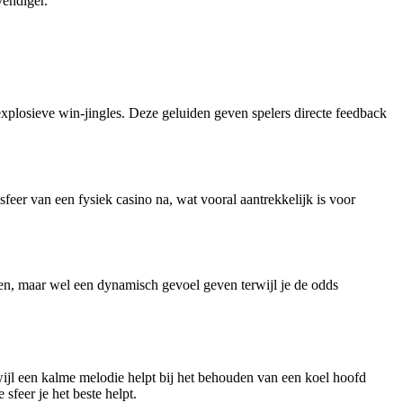
vendiger.
explosieve win‑jingles. Deze geluiden geven spelers directe feedback
 sfeer van een fysiek casino na, wat vooral aantrekkelijk is voor
den, maar wel een dynamisch gevoel geven terwijl je de odds
wijl een kalme melodie helpt bij het behouden van een koel hoofd
sfeer je het beste helpt.