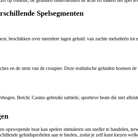
 inzet op roulette, de geluiden ondersteunen de actie en maken het spel le
erschillende Spelsegmenten
est
, beschikken over meerdere lagen geluid: van zachte melodieën tot 
 fiches en de stem van de croupier. Deze realistische geluiden bootsen de
gen. Betclic Casino gebruikt subtiele, sportieve beats die niet aflei
gen
en opzwepende beat kan spelers stimuleren om sneller te handelen, ter
hillende geluidsprofielen aan te bieden, zodat je zelf kunt kiezen welke 