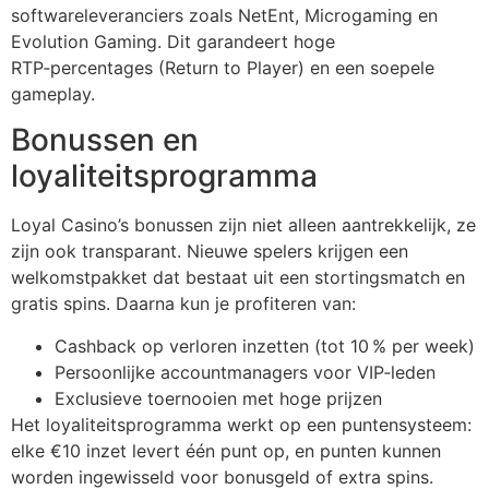
softwareleveranciers zoals NetEnt, Microgaming en
Evolution Gaming. Dit garandeert hoge
RTP‑percentages (Return to Player) en een soepele
gameplay.
Bonussen en
loyaliteitsprogramma
Loyal Casino’s bonussen zijn niet alleen aantrekkelijk, ze
zijn ook transparant. Nieuwe spelers krijgen een
welkomstpakket dat bestaat uit een stortingsmatch en
gratis spins. Daarna kun je profiteren van:
Cashback op verloren inzetten (tot 10 % per week)
Persoonlijke accountmanagers voor VIP‑leden
Exclusieve toernooien met hoge prijzen
Het loyaliteitsprogramma werkt op een puntensysteem:
elke €10 inzet levert één punt op, en punten kunnen
worden ingewisseld voor bonusgeld of extra spins.