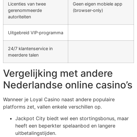
Licenties van twee
Geen eigen mobiele app
gerenommeerde
(browser‑only)
autoriteiten
Uitgebreid VIP‑programma
24/7 klantenservice in
meerdere talen
Vergelijking met andere
Nederlandse online casino’s
Wanneer je Loyal Casino naast andere populaire
platforms zet, vallen enkele verschillen op.
Jackpot City biedt wel een stortingsbonus, maar
heeft een beperkter spelaanbod en langere
uitbetalingstijden.