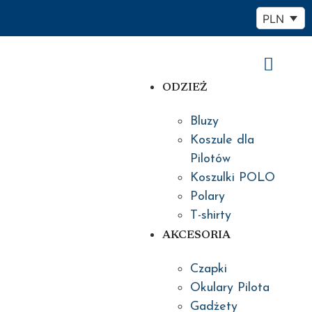
PLN
ODZIEŻ
Bluzy
Koszule dla
Pilotów
Koszulki POLO
Polary
T-shirty
AKCESORIA
Czapki
Okulary Pilota
Gadżety