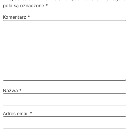
pola są oznaczone
*
Komentarz
*
Nazwa
*
Adres email
*